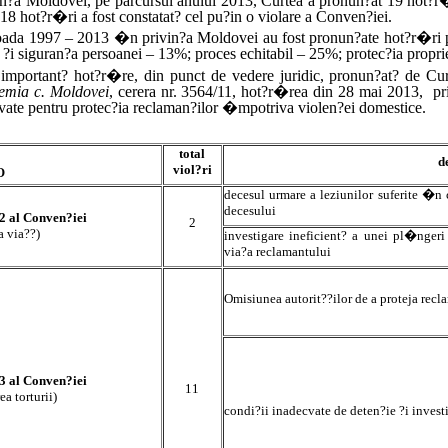
n?a Moldovei, pe parcursul anului 2013, Curtea a pronun?at 19 hot?
8 hot?r�ri a fost constatat? cel pu?in o violare a Conven?iei.
ada 1997 – 2013 �n privin?a Moldovei au fost pronun?ate hot?r�ri pri
a ?i siguran?a persoanei – 13%; proces echitabil – 25%; protec?ia propri
important? hot?r�re, din punct de vedere juridic, pronun?at? de C
emia c. Moldovei
, cerera nr. 3564/11, hot?r�rea din 28 mai 2013, pr
vate pentru protec?ia reclaman?ilor �mpotriva violen?ei domestice.
total
d
viol?ri
O
decesul urmare a leziunilor suferite �n c
decesului
 2 al Conven
?iei
2
a via??)
investigare ineficient? a unei pl�ngeri
via?a reclamantului
Omisiunea autorit??ilor de a proteja recl
 3 al Conven?iei
1
1
ea torturii)
condi?ii inadecvate de deten?ie
?i invest