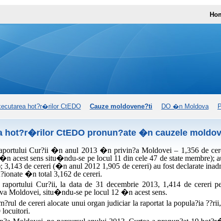
Ho
ecutarea hot?r�rilor CtEDO
Cauze moldovene?ti
DO �n Moldova
P
a hot?r�rilor CtEDO pronun?ate �n cauzele moldov
 raportului Cur?ii �n anul 2013 �n privin?a Moldovei – 1,356 de cere
 (�n acest sens situ�ndu-se pe locul 11 din cele 47 de state membre);
); 3,143 de cereri (�n anul 2012 1,905 de cereri) au fost declarate inad
u?ionate �n total 3,162 de cereri.
raportului Cur?ii, la data de 31 decembrie 2013, 1,414 de cereri 
a Moldovei, situ�ndu-se pe locul 12 �n acest sens.
rul de cereri alocate unui organ judiciar la raportat la popula?ia ??ri
 locuitori.