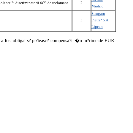
violente ?i discriminatorii fa?? de reclamant
2
Mudric
Strugaru
Pietri? S.A.
3
Lipcan
a a fost obligat s? pl?teasc? compensa?ii �n m?rime de EUR