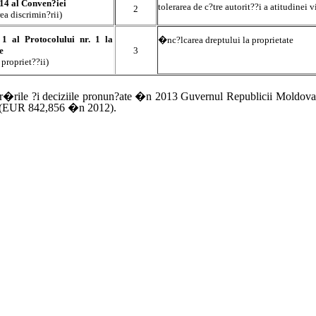
 14 al Conven?iei
tolerarea de c?tre autorit??i a atitudinei 
2
rea discrimin?rii)
 1 al Protocolului nr. 1 la
�nc?lcarea dreptului la proprietate
e
3
 propriet??ii)
?r�rile ?i deciziile pronun?ate �n 2013 Guvernul Republicii Moldov
 (EUR 842,856 �n 2012).