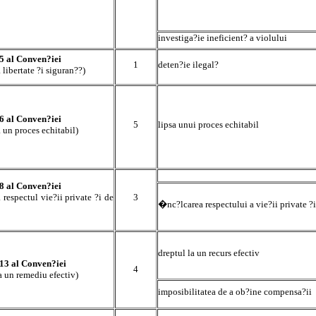
investiga?ie ineficient? a violului
 5 al Conven?iei
1
deten?ie ilegal?
a libertate ?i siguran??)
 6 al Conven?iei
5
lipsa unui proces echitabil
a un proces echitabil)
 8 al Conven?iei
a respectul vie?ii private ?i de
3
�nc?lcarea respectului a vie?ii private ?i
dreptul la un recurs efectiv
 13 al Conven?iei
4
a un remediu efectiv)
imposibilitatea de a ob?ine compensa?ii