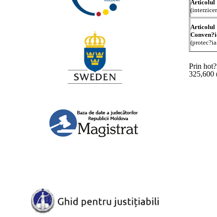
Articolul
(interzice
Articolul
Conven?i
(protec?ia
Prin hot
325,600