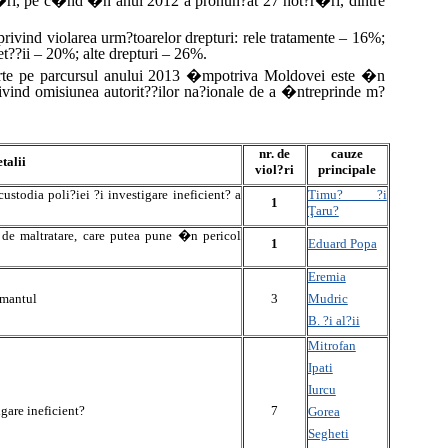
r�ri, pe c�nd �n anul 2012 a pronun?at 27 hot?r�ri, dintre
vind violarea urm?toarelor drepturi: rele tratamente – 16%;
et??ii – 20%; alte drepturi – 26%.
urte pe parcursul anului 2013 �mpotriva Moldovei este �n
ivind omisiunea autorit??ilor na?ionale de a �ntreprinde m?
nr. de
cauze
etalii
viol?ri
principale
ustodia poli?iei ?i investigare ineficient? a
Timu? ?i
1
Ţaru?
 de maltratare, care putea pune �n pericol
1
Eduard Popa
Eremia
Mudric
amantul
3
B. ?i al?ii
Mitrofan
Ipati
Iurcu
igare ineficient?
7
Gorea
Segheti