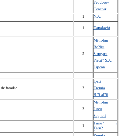
Feodorov
Ceachir
1
N.A.
1
Danalachi
Mitrofan
Be?liu
Strugaru
5
Pietri? S.A.
Lipcan
Ipati
Eremia
 de familie
3
B.?i al?ii
Mitrofan
Iurcu
3
Segheti
Timu? ?i
1
Țaru?
Eremia