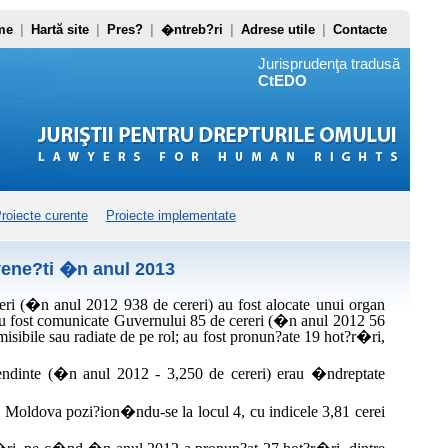
me
|
Hartă site
|
Pres?
|
�ntreb?ri
|
Adrese utile
|
Contacte
Jurisprudenţa tradusă
CtEDO
roiecte curente
Proiecte implementate
ene?ti �n anul 2013
ri (�n anul 2012 938 de cereri) au fost alocate unui organ
 au fost comunicate Guvernului 85 de cereri (�n anul 2012 56
misibile sau radiate de pe rol; au fost pronun?ate 19 hot?r�ri,
pendinte (�n anul 2012 - 3,250 de cereri) erau �ndreptate
i, Moldova pozi?ion�ndu-se la locul 4, cu indicele 3,81 cerei