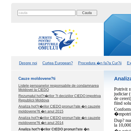
Despre noi
Curtea European?
Procedura �n fa?a Cur?ii
Ex
Analiz
Cauze moldovene?ti
Listele persoanelor responsabile de condamnarea
Potrivit
Moldovei la CtEDO
judiciar
Rezumatul hot?r�rilor ?i deciziilor CtEDO impotriva
de cereri
Republicii Moldova
fiind sol
Analiza hot?r�rilor CtEDO pronun?ate �n cauzele
Conform 
moldovene?ti �n anul 2015
�mpotriv
Analiza hot?r�rilor CtEDO pronun?ate �n cauzele
Dup? num?
moldovene?ti �n anul 2014
la 10,000
Analiza hot?r�rilor CtEDO pronun?ate �n