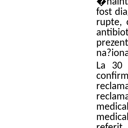
�naint
fost di
rupte, 
antib
prezen
na?iona
La 30 
confi
reclama
reclama
medical
medical
referit