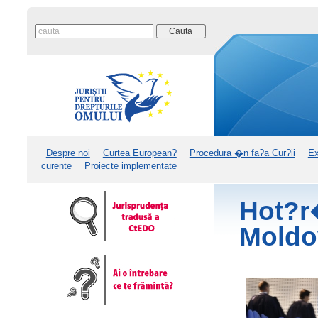
Despre noi
Curtea European?
Procedura �n fa?a Cur?ii
Ex
curente
Proiecte implementate
Hot?r
Moldo