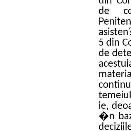
din Co
de co
Penite
asisten
5 din C
de dete
acest
materi
contin
temeiul
ie, deo
�n baz
deciz