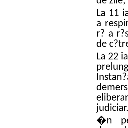
de zile
La 11 i
a respi
r? a r?
de c?tr
La 22 i
prelun
Insta
demers
eliber
judiciar
�n pe