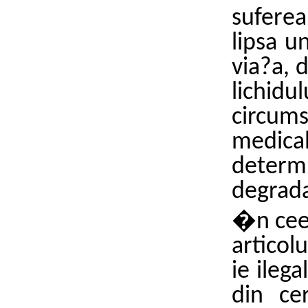
sufere
lipsa u
via?a, 
lichid
circum
medica
deter
degrad
�n ceea
articol
ie ileg
din ce