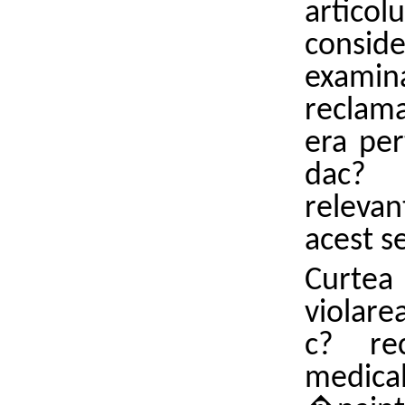
articol
consid
examin
reclama
era per
dac? 
releva
acest s
Curtea
violare
c? re
medica