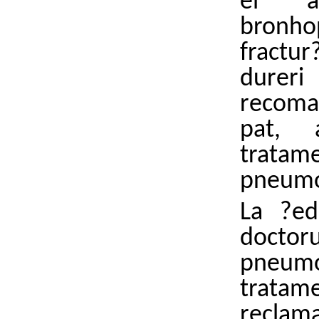
el a
bronho
fractur
dureri
recoma
pat, 
tratame
pneumo
La ?ed
doctor
pneumo
tratam
recla