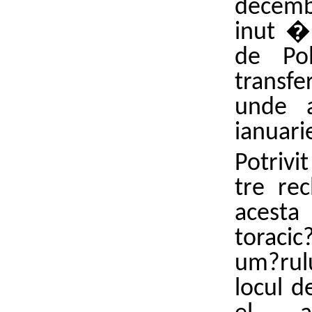
decembr
inut �
de Poli
transf
unde 
ianuari
Potrivi
tre re
acesta
toracic
um?rulu
locul 