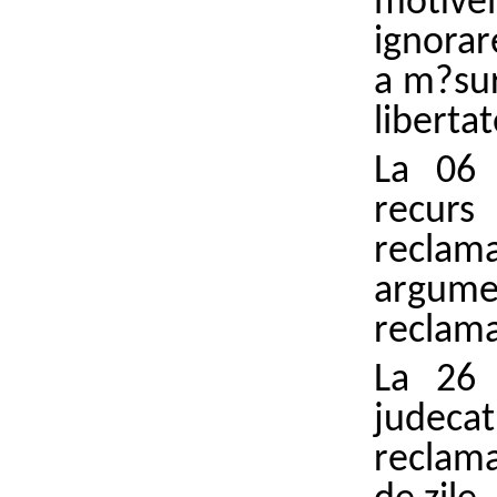
motivel
ignorar
a m?sur
libertat
La 06 
recur
reclam
argum
reclama
La 26 
judec
reclam