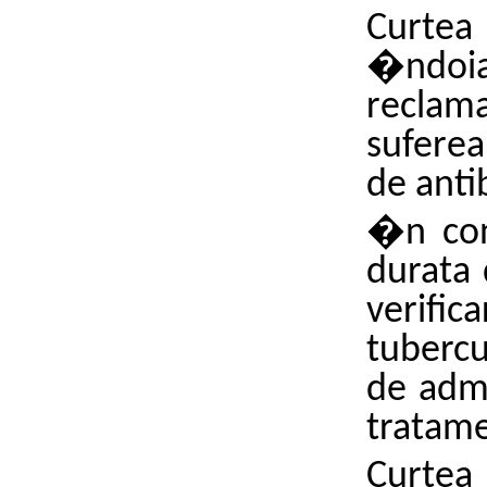
Curtea
�ndoia
reclama
suferea
de anti
�n con
durata 
verif
tubercul
de admi
tratame
Curtea