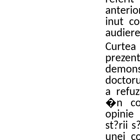
anterio
inut co
audiere
Curte
prezen
demonst
doctoru
a refuz
�n co
opinie
st?rii 
unei co