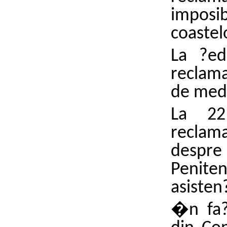
imposi
coastel
La ?ed
reclaman
de medi
La 22
reclam
despre
Penite
asisten
�n fa?