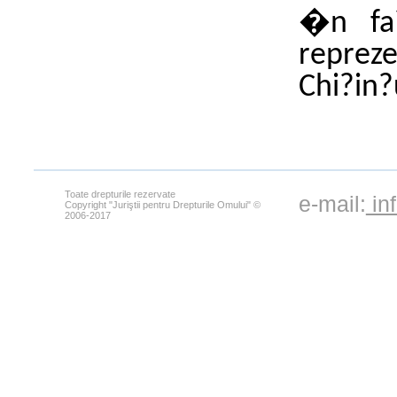
�n fa?
repreze
Chi?in?
Toate drepturile rezervate
e-mail:
in
Copyright "Juriştii pentru Drepturile Omului" ©
2006-2017