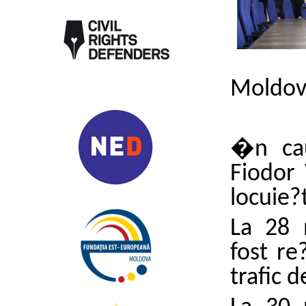
Moldove
�n c
Fiodor
locuie?
La 28 
fost re
trafic 