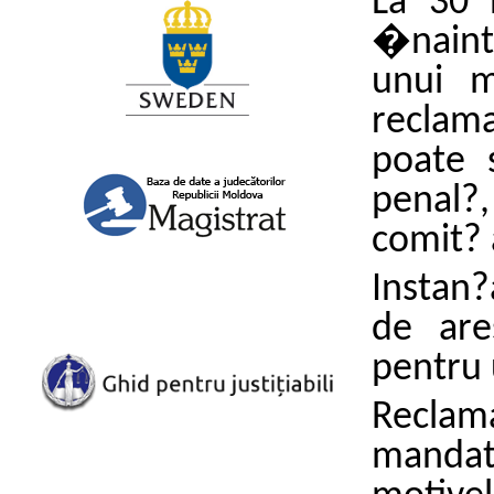
La 30 
�nainta
unui m
reclama
poate 
penal?
comit? a
Instan?
de are
pentru 
Reclam
mandat