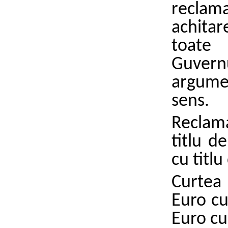
reclama
achitar
toate
Guver
argume
sens.
Reclam
titlu d
cu titlu
Curtea
Euro cu
Euro cu 