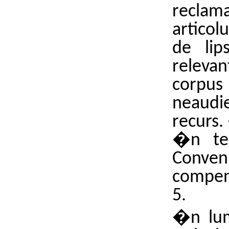
reclam
articolu
de lip
relev
corpus 
neaudi
recurs.
�n tem
Conven?
compens
5.
�n lum