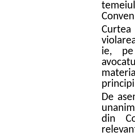
temeiu
Conven
Curtea
violare
ie, pe
avocat
materi
principi
De ase
unanimi
din Co
releva