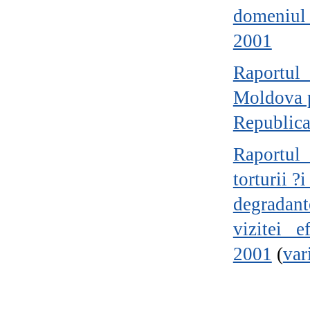
domeniul
2001
Raportul 
Moldova p
Republic
Raportul 
torturii 
degradan
vizitei 
2001
(
var