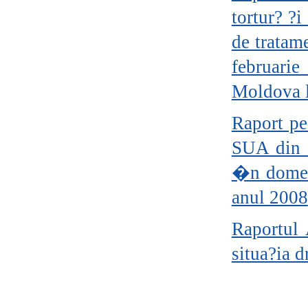
tortur? ?
de tratam
februari
Moldova l
Raport pe
SUA din 2
�n domen
anul 2008
Raportul 
situa?ia 