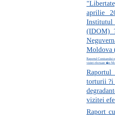
"Libertat
aprilie 
Institutu
(IDOM) ?
Neguvern
Moldova
Raportul Comisarului p
vizitei efectuate �n Mo
Raportul 
torturii 
degradant
vizitei e
Raport cu