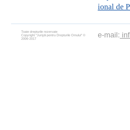
ional de P
Toate drepturile rezervate
e-mail:
in
Copyright "Juriştii pentru Drepturile Omului" ©
2006-2017