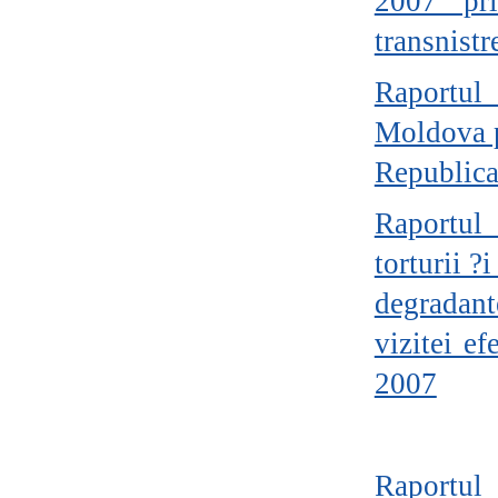
2007 pri
transnist
Raportul 
Moldova p
Republic
Raportul 
torturii 
degradan
vizitei e
2007
Raportul