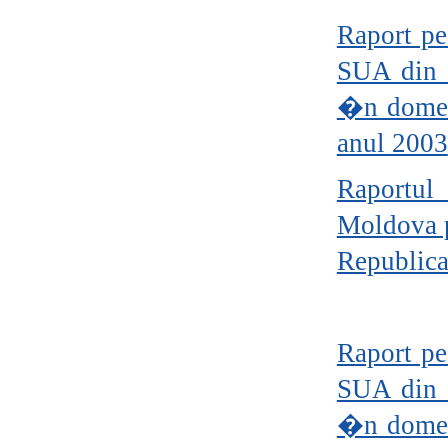
Raport pe
SUA din 2
�n domen
anul 2003
Raportul 
Moldova p
Republic
Raport pe
SUA din 2
�n domen