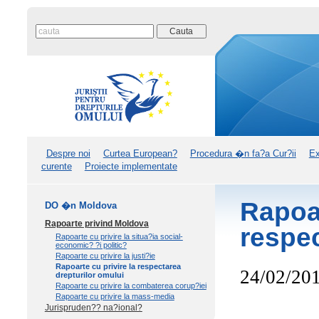
Despre noi
Curtea European?
Procedura �n fa?a Cur?ii
Ex
curente
Proiecte implementate
Rapo
DO �n Moldova
Rapoarte privind Moldova
respec
Rapoarte cu privire la situa?ia social-
economic? ?i politic?
Rapoarte cu privire la justi?ie
Rapoarte cu privire la respectarea
24/02/20
drepturilor omului
Rapoarte cu privire la combaterea corup?iei
Rapoarte cu privire la mass-media
Jurispruden?? na?ional?