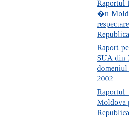
Raportul 
�n Moldo
respectar
Republic
Raport pe
SUA din 3
domeniul
2002
Raportul 
Moldova p
Republic