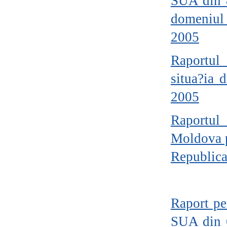
SUA din 8
domeniul
2005
Raportul
situa?ia
2005
Raportul 
Moldova p
Republic
Raport pe
SUA din 6