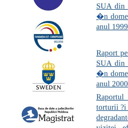
SUA din 2
�n domen
anul 1999
Raport pe
SUA din 2
�n domen
anul 2000
Raportul 
torturii 
degradant
vizitei 