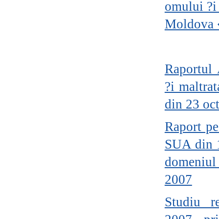
omului ?i
Moldova
Raportul 
?i maltra
din 23 oc
Raport pe
SUA din 1
domeniul
2007
Studiu r