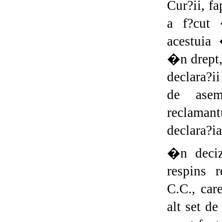
Cur?ii, f
a f?cut 
acestuia 
�n drept,
declara?ii
de asem
reclamant
declara?ia
�n deciz
respins r
C.C., ca
alt set de