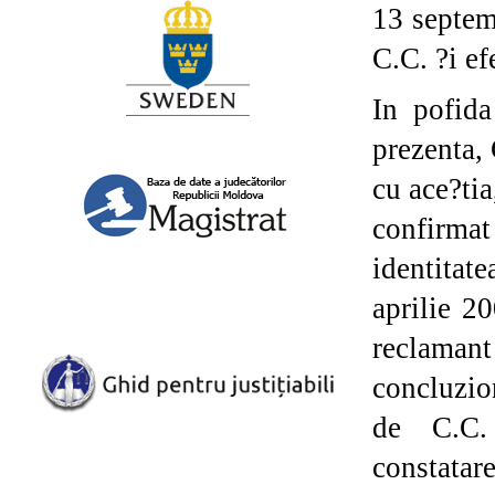
13 septem
C.C. ?i ef
In pofida
prezenta, 
cu ace?tia
confirma
identitat
aprilie 2
reclamant
concluzio
de C.C. 
constatar