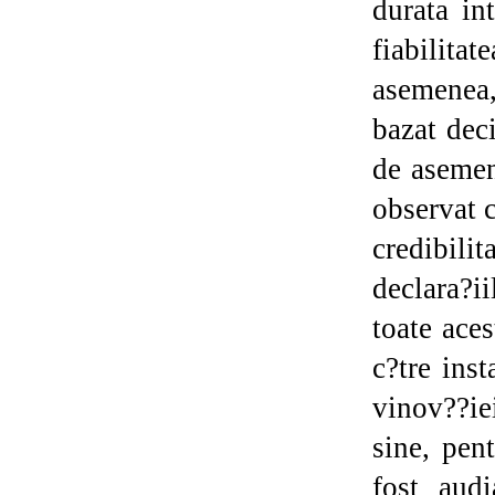
durata in
fiabilita
asemenea,
bazat deci
de asemen
observat 
credibil
declara?ii
toate ace
c?tre ins
vinov??ie
sine, pen
fost audi