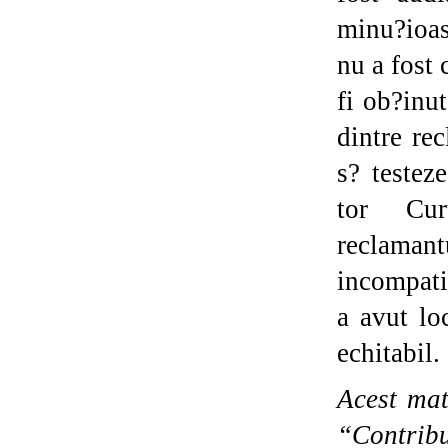
minu?ioas
nu a fost 
fi ob?inu
dintre re
s? testez
tor Cur
reclamant
incompati
a avut lo
echitabil.
Acest mat
“Contrib