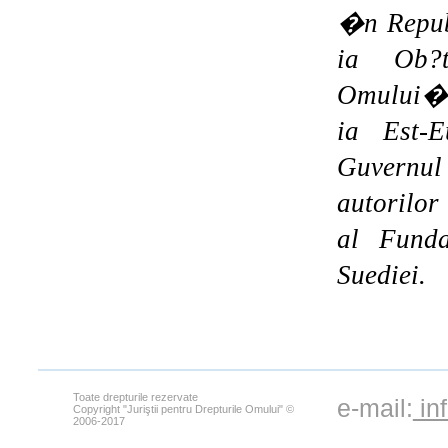
�n Repub
ia Ob?t
Omului� c
ia Est-E
Guvernul
autorilor
al Funda
Suediei.
Toate drepturile rezervate
e-mail:
in
Copyright "Juriştii pentru Drepturile Omului" ©
2006-2017