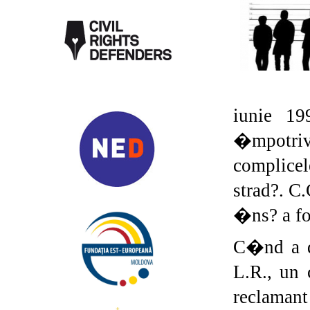
iunie 1
�mpotriva
complice
strad?. C.
�ns? a fo
C�nd a de
L.R., un 
reclamant