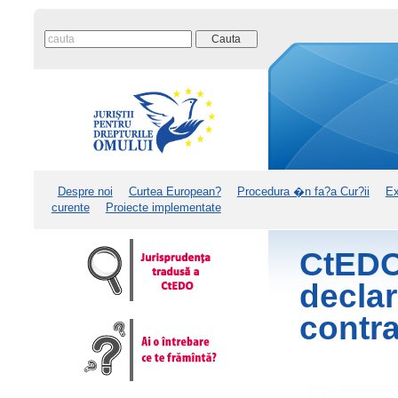
Despre noi
Curtea European?
Procedura �n fa?a Cur?ii
Ex
curente
Proiecte implementate
CtED
decla
contr