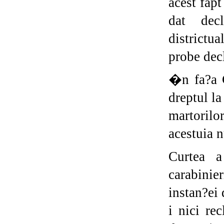
acest fap
dat decl
districtu
probe decl
�n fa?a 
dreptul la
martoril
acestuia n
Curtea a
carabini
instan?ei 
i nici re