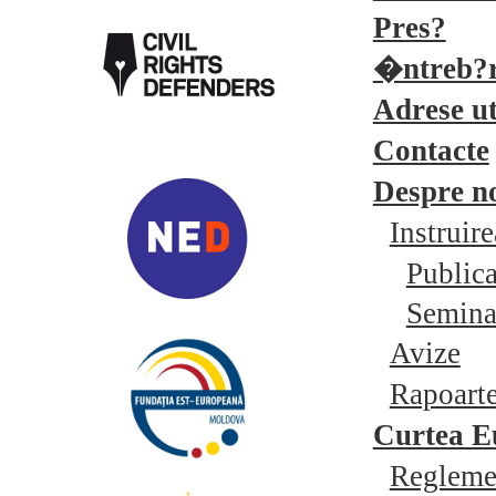
Pres?
�ntreb?r
Adrese ut
Contacte
Despre n
Instrui
Publica
Seminar
Avize
Rapoarte
Curtea E
Reglemen