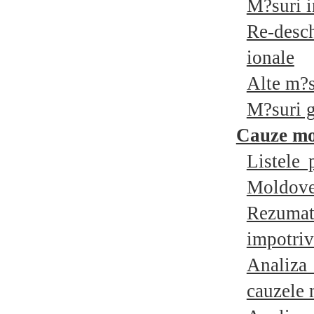
M?suri i
Re-desch
ionale
Alte m?s
M?suri g
Cauze mo
Listele 
Moldove
Rezuma
impotri
Analiz
cauzele