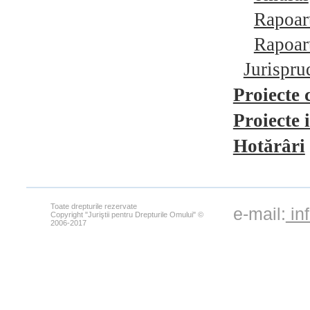
Rapoart
Rapoart
Jurispru
Proiecte 
Proiecte
Hotărâri
Toate drepturile rezervate
e-mail:
in
Copyright "Juriştii pentru Drepturile Omului" ©
2006-2017