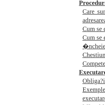
Procedur
Care sun
adresar
Cum se 
Cum se 
�ncheie
Chestiun
Compete
Executar
Obliga?i
Exemple 
executa