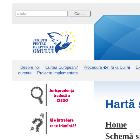
Despre noi
Curtea European?
Procedura �n fa?a Cur?ii
Ex
curente
Proiecte implementate
Hartă 
Home
Schemă s