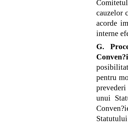
Comitetu
cauzelor 
acorde imp
interne ef
G. Proce
Conven?i
posibilita
pentru mo
prevederi
unui Sta
Conven?i
Statutulu