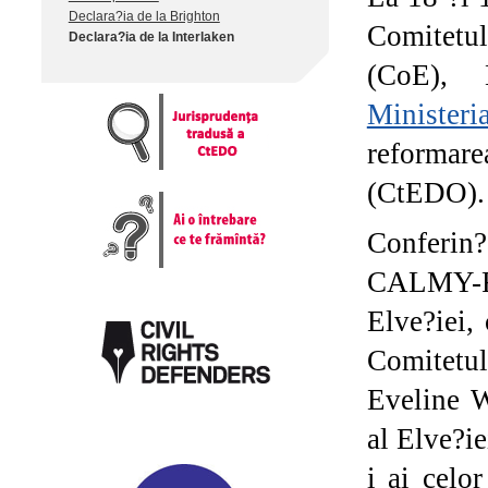
Declara?ia de la Brighton
Comitetu
Declara?ia de la Interlaken
(CoE),
Ministeri
reformare
(CtEDO).
Conferin?
CALMY-RE
Elve?iei,
Comitetu
Eveline 
al Elve?ie
i ai celo