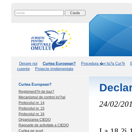
Despre noi
Curtea European?
Procedura �n fa?a Cur?ii
curente
Proiecte implementate
Declar
Curtea European?
Reglement?ri de baz?
Mecanismul de control ini?ial
24/02/20
Protocolul nr. 14
Protocolul nr. 15
Protocolul nr. 16
Organizarea CtEDO
Rapoarte de activitate a CtEDO
La 18 ?i 
Curtea pe scurt