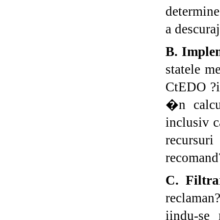
determine
a descura
B. Imple
statele m
CtEDO ?i s
�n calcu
inclusiv c
recursur
recomand?
C. Filtra
reclaman?
iindu-se 