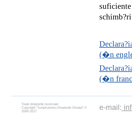
suficient
schimb?ri
Declara?i
(�n engl
Declara?i
(�n franc
Toate drepturile rezervate
e-mail:
in
Copyright "Juriştii pentru Drepturile Omului" ©
2006-2017