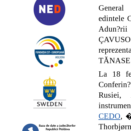
General
edintele 
Adun?r
ÇAVUSO
reprezent
TĂNASE 
La 18 fe
Conferin?
Rusiei
instrumen
CEDO
, �
Thorbjørn