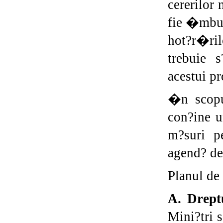
cererilor 
fie �mbun
hot?r�ri
trebuie 
acestui p
�n scopul
con?ine u
m?suri p
agend? de
Planul de 
A. Dreptu
Mini?tri 