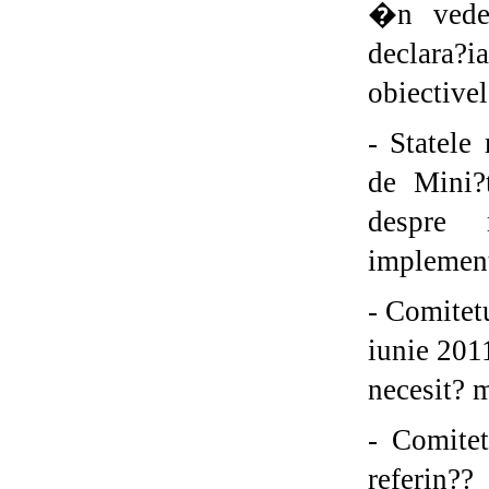
�n veder
declara?
obiectivel
- Statele
de Mini?
despre 
implement?
- Comitet
iunie 201
necesit? 
- Comitet
referin??