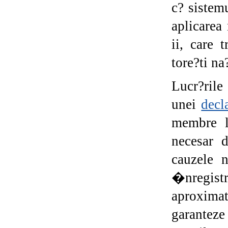
c? sistemu
aplicarea
ii, care 
tore?ti na
Lucr?rile
unei
decl
membre la
necesar d
cauzele 
�nregist
aproximat
garanteze