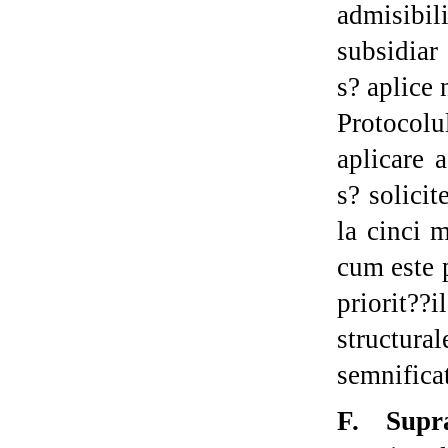
admisibil
subsidiar
s? aplice 
Protocolul
aplicare 
s? solici
la cinci 
cum este p
priorit??
structu
semnificat
F. Supra