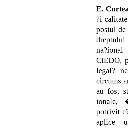
E. Curte
?i calitat
postul de
dreptului 
na?ional 
CtEDO, pr
legal? n
circumsta
au fost s
ionale, 
potrivit c
aplice u