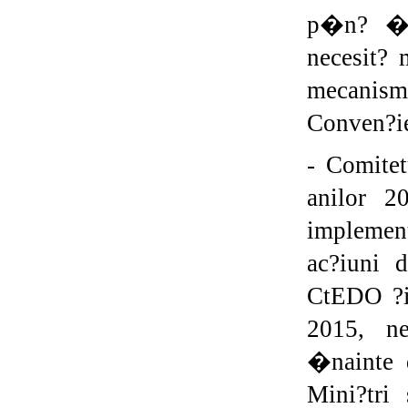
p�n? �n 
necesit? 
mecanismu
Conven?ie
- Comitet
anilor 
implement
ac?iuni d
CtEDO ?i 
2015, ne
�nainte 
Mini?tri