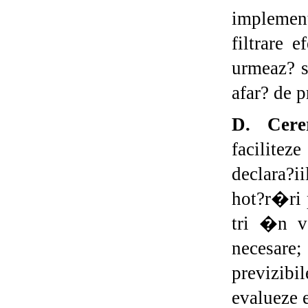
implemen
filtrare 
urmeaz? s
afar? de p
D. Cerer
facilite
declara?i
hot?r�ri 
tri �n ve
necesare;
previzibi
evalueze e