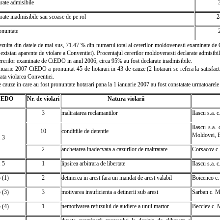
rate admisibile
rate inadmisibile sau scoase de pe rol
2
onuntate
ulta din datele de mai sus, 71.47 % din numarul total al cererilor moldovenesti examinate de 
existau aparente de violare a Conventiei). Procentajul cererilor moldovenesti declarate admisibil
cererilor examinate de CtEDO in anul 2006, circa 95% au fost declarate inadmisibile.
nuarie 2007 CtEDO a pronuntat 45 de hotarari in 43 de cauze (2 hotarari se refera la satisfactia 
tata violarea Conventiei.
e cauze in care au fost pronuntate hotarari pana la 1 ianuarie 2007 au fost constatate urmatoarele 
 CEDO
Nr. de violari
Natura violarii
3
maltratarea reclamantilor
Ilascu s.a.
Ilascu s.a.
10
conditiile de detentie
Moldovei, B
. 3
2
anchetarea inadecvata a cazurilor de maltratare
Corsacov c.
. 5
1
lipsirea arbitrara de libertate
Ilascu s.a. 
5 (1)
2
detinerea in arest fara un mandat de arest valabil
Boicenco c.
5 (3)
3
motivarea insuficienta a detinerii sub arest
Sarban c. M
5 (4)
1
nemotivarea refuzului de audiere a unui martor
Becciev c. 