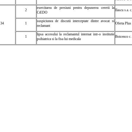
exercitarea de presiuni pentru depunerea cererii la
2
Ilascu s.a.
CtEDO
suspiciunea de discutii interceptate dintre avocat si
 34
1
Oferta Plus
reclamant
lipsa accesului la reclamantul internat intr-o institutie
1
Boicenco c.
psihiatrica si la fisa lui medicala