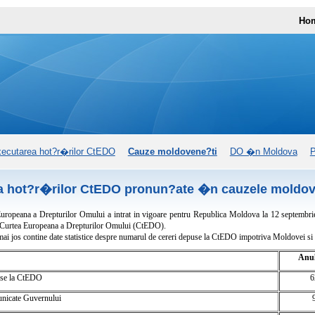
Ho
ecutarea hot?r�rilor CtEDO
Cauze moldovene?ti
DO �n Moldova
P
a hot?r�rilor CtEDO pronun?ate �n cauzele moldov
uropeana a Drepturilor Omului a intrat in vigoare pentru Republica Moldova la 12 septembrie
Curtea Europeana a Drepturilor Omului (CtEDO).
i jos contine date statistice despre numarul de cereri depuse la CtEDO impotriva Moldovei si
Anul
use la CtEDO
6
unicate Guvernului