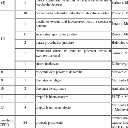
durata examinarii recursului la decizia de eliberare a
5 (4)
1
Sarban c. M
mandatului de arest
18
neexecutarea hotararilor judecatoresti de catre autoritati
Prodan c. M
inactiunea executorului judecatoresc pentru a executa o
1
Istrate c. M
hotarare
11
securitatea raporturilor juridice
Rosca c. Mo
6 (1)
2
durata procedurilor judiciare
Holomiov c
examinarea cauzei de catre un judecator caruia ii
1
Gurov c. M
expirase mandatul
1
citarea inadecvata
Ziliberberg
. 8
2
respectul vietii private si de familie
Meriakri c.
. 9
1
libertatea de religie
Mitropolia B
 10
3
libertatea de exprimare
Amihalachio
. 11
1
dreptul la libera asociere
PPCD c. Mo
Mitropolia 
 13
4
dreptul la un recurs efectiv
c. Moldovei
neexecutare
rotocolului
24
protectia proprietatii
casarea hot
la CEDO
ASITO c. M