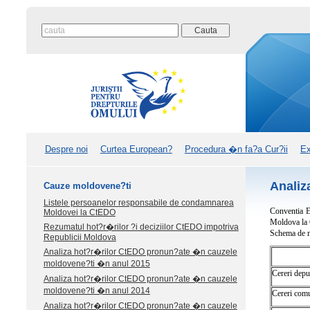
Despre noi
Curtea European?
Procedura �n fa?a Cur?ii
Ex
Analiz
Cauze moldovene?ti
Listele persoanelor responsabile de condamnarea
Conventia E
Moldovei la CtEDO
Moldova la 
Rezumatul hot?r�rilor ?i deciziilor CtEDO impotriva
Schema de ma
Republicii Moldova
Analiza hot?r�rilor CtEDO pronun?ate �n cauzele
moldovene?ti �n anul 2015
Cereri dep
Analiza hot?r�rilor CtEDO pronun?ate �n cauzele
moldovene?ti �n anul 2014
Cereri com
Analiza hot?r�rilor CtEDO pronun?ate �n cauzele