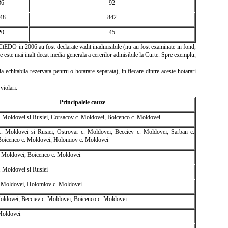
36
92
48
842
20
45
CtEDO in 2006 au fost declarate vadit inadmisibile (nu au fost examinate in fond,
e este mai inalt decat media generala a cererilor admisibile la Curte. Spre exemplu,
echitabila rezervata pentru o hotarare separata), in fiecare dintre aceste hotarari
violari:
Principalele cauze
 c. Moldovei si Rusiei, Corsacov c. Moldovei, Boicenco c. Moldovei
 c. Moldovei si Rusiei, Ostrovar c. Moldovei, Becciev c. Moldovei, Sarban c.
oicenco c. Moldovei, Holomiov c. Moldovei
 Moldovei, Boicenco c. Moldovei
c. Moldovei si Rusiei
 Moldovei, Holomiov c. Moldovei
oldovei, Becciev c. Moldovei, Boicenco c. Moldovei
Moldovei