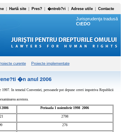
me
|
Hartă site
|
Pres?
|
�ntreb?ri
|
Adrese utile
|
Contacte
Jurisprudenţa tradusă
CtEDO
roiecte curente
Proiecte implementate
ene?ti �n anul 2006
 1997. In temeiul Conventiei, persoanele pot depune cereri impotriva Republicii
 examinarea acestora.
 2006
Perioada 1 noiembrie 1998  2006
21
2798
99
276