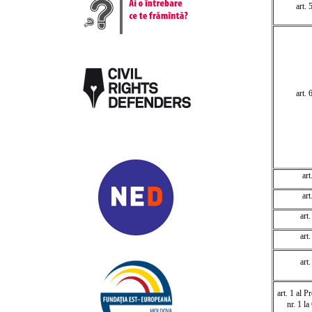
art. 
art. 
art
art
art.
art
art.
art. 1 al P
nr. 1 