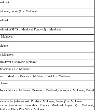
oldovei
oldovei, Popov (1) c. Moldovei
oldovei
ldovei, ASITO c. Moldovei, Popov (2) c. Moldovei
. Moldovei
oldovei
 c. Moldovei
 Moldovei, Ostrovar c. Moldovei
asarabiei s.a. c. Moldovei
aie c. Moldovei, Busuioc c. Moldovei, Savitchi c. Moldovei
ldovei
Basarabiei s.a. c. Moldovei, Ostrovar c. Moldovei, Corsacov c. Moldovei, Moisei
a hotararilor judecatoresti - Prodan c. Moldovei, Popov (1) c. Moldovei
ararilor judecatoresti irevocabile  Rosca c. Moldovei, Popov (2) c. Moldovei,
oldovei, Oferta Plus SRL c. Moldovei