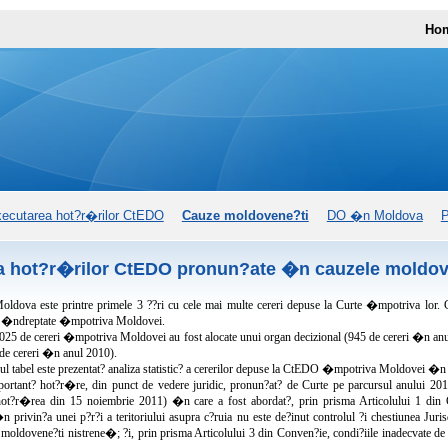
Ho
ecutarea hot?r�rilor CtEDO
Cauze moldovene?ti
DO �n Moldova
P
a hot?r�rilor CtEDO pronun?ate �n cauzele moldov
oldova este printre primele 3 ??ri cu cele mai multe cereri depuse la Curte �mpotriva lor. C
u �ndreptate �mpotriva Moldovei.
5 de cereri �mpotriva Moldovei au fost alocate unui organ decizional (945 de cereri �n anul 2
 de cereri �n anul 2010).
l tabel este prezentat? analiza statistic? a cererilor depuse la CtEDO �mpotriva Moldovei �n
ortant? hot?r�re, din punct de vedere juridic, pronun?at? de Curte pe parcursul anului 201
ot?r�rea din 15 noiembrie 2011) �n care a fost abordat?, prin prisma Articolului 1 din Con
privin?a unei p?r?i a teritoriului asupra c?ruia nu este de?inut controlul ?i chestiunea Juris
moldovene?ti nistrene�; ?i, prin prisma Articolului 3 din Conven?ie, condi?iile inadecvate de