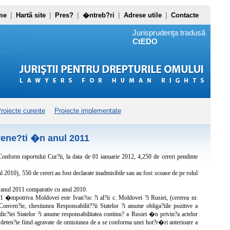
me
|
Hartă site
|
Pres?
|
�ntreb?ri
|
Adrese utile
|
Contacte
Jurisprudenţa tradusă
CtEDO
roiecte curente
Proiecte implementate
ene?ti �n anul 2011
onform raportului Cur?ii, la data de 01 ianuarie 2012, 4,250 de cereri pendinte
010), 550 de cereri au fost declarate inadmisibile sau au fost scoase de pe rolul
 anul 2011 comparativ cu anul 2010.
1 �mpotriva Moldovei este Ivan?oc ?i al?ii c. Moldovei ?i Rusiei, (cererea nr.
ven?ie, chestiunea Responsabilit??ii Statelor ?i anume obliga?iile pozitive a
dic?iei Statelor ?i anume responsabilitatea continu? a Rusiei �n privin?a actelor
 deten?ie fiind agravate de omisiunea de a se conforma unei hot?r�ri anterioare a