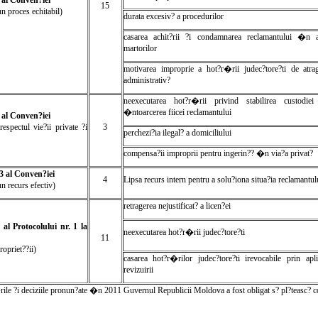
6 al Conven?iei
15
un proces echitabil)
durata excesiv? a procedurilor
casarea achit?rii ?i condamnarea reclamantului �n a
martorilor
motivarea improprie a hot?r�rii judec?tore?ti de atra
administrativ?
neexecutarea hot?r�rii privind stabilirea custodiei
�ntoarcerea fiicei reclamantului
8 al Conven?iei
respectul vie?ii private ?i
3
perchezi?ia ilegal? a domiciliului
compensa?ii improprii pentru ingerin?? �n via?a privat?
13 al Conven?iei
4
Lipsa recurs intern pentru a solu?iona situa?ia reclamantul
un recurs efectiv)
retragerea nejustificat? a licen?ei
 al Protocolului nr. 1 la
neexecutarea hot?r�rii judec?tore?ti
11
ropriet??ii)
casarea hot?r�rilor judec?tore?ti irevocabile prin apl
revizuirii
rile ?i deciziile pronun?ate �n 2011 Guvernul Republicii Moldova a fost obligat s? pl?te