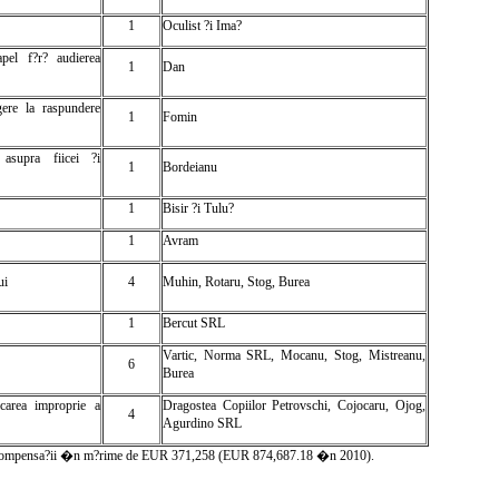
1
Oculist ?i Ima?
pel f?r? audierea
1
Dan
gere la raspundere
1
Fomin
 asupra fiicei ?i
1
Bordeianu
1
Bisir ?i Tulu?
1
Avram
ui
4
Muhin, Rotaru, Stog, Burea
1
Bercut SRL
Vartic, Norma SRL, Mocanu, Stog, Mistreanu,
6
Burea
icarea improprie a
Dragostea Copiilor Petrovschi, Cojocaru, Ojog,
4
Agurdino SRL
asc? compensa?ii �n m?rime de EUR 371,258 (EUR 874,687.18 �n 2010).