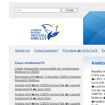
Despre noi
Curtea European?
Procedura �n fa?a Cur?ii
Ex
Analiz
Cauze moldovene?ti
Listele persoanelor responsabile de condamnarea
Republica M
Moldovei la CtEDO
(2.8%) era
Rezumatul hot?r�rilor ?i deciziilor CtEDO impotriva
�n 2011, 102
Republicii Moldova
Cur?ii (434
Analiza hot?r�rilor CtEDO pronun?ate �n cauzele
�n urm?toru
moldovene?ti �n anul 2015
Cea mai imp
23687/05, h
Analiza hot?r�rilor CtEDO pronun?ate �n cauzele
Moldovei �n 
moldovene?ti �n anul 2014
�republicii 
Analiza hot?r�rilor CtEDO pronun?ate �n cauzele