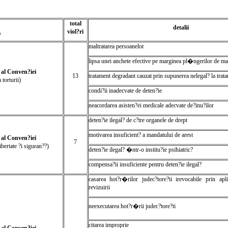
total
detalii
viol?ri
O
maltratarea persoanelor
lipsa unei anchete efective pe marginea pl�ngerilor de mal
3 al Conven?iei
13
tratament degradant cauzat prin supunerea nelegal? la trata
 torturii)
condi?ii inadecvate de deten?ie
neacordarea asisten?ei medicale adecvate de?inu?ilor
deten?ie ilegal? de c?tre organele de drept
motivarea insuficient? a mandatului de arest
5 al Conven?iei
7
libertate ?i siguran??)
deten?ie ilegal? �ntr-o institu?ie psihiatric?
compensa?ii insuficiente pentru deten?ie ilegal?
casarea hot?r�rilor judec?tore?ti irevocabile prin apl
revizuirii
neexecutarea hot?r�rii judec?tore?ti
citarea improprie