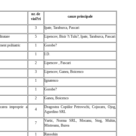
nr. de
cauze principale
viol?ri
3
Ipate, Taraburca, Pascari
tratare
5
Lipencov, Bisir ?i Tulu?, Ipate, Taraburca, Pascari
ment psihiatric
1
Gorobe?
1
I.D.
2
Lipencov , Pascari
3
Lipencov, Ganea, Boicenco
1
Ignatenco
1
Gorobe?
2
Ganea, Boicenco
icarea improprie a
Dragostea Copiilor Petrovschi, Cojocaru, Ojog,
4
Agurdino SRL
Vartic, Norma SRL, Mocanu, Stog, Muhin,
7
Mistreanu, Burea
1
Rassohin