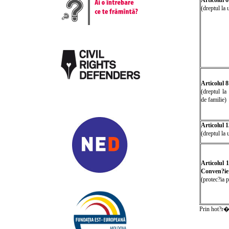
Articolul 
(dreptul la 
Articolul 
(dreptul la 
de familie)
Articolul 
(dreptul la 
Articolul 1
Conven?ie
(protec?ia p
Prin hot?r�