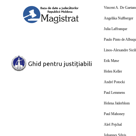
Vincent A. De Gaetan
Angelika Nußberger
Julia Laffranque
Paulo Pinto de Albuq
Linos-Alexandre Sicil
Erik Møse
Helen Keller
André Potocki
Paul Lemmens
Helena Jäderblom
Paul Mahoney
Aleš Pejchal
Johannes Silvis