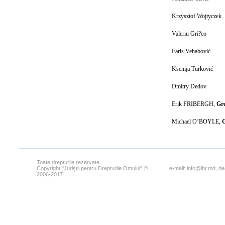
Krzysztof Wojtyczek
Valeriu Gri?co
Faris Vehabović
Ksenija Turković
Dmitry Dedov
Erik FRIBERGH,
Gre
Michael O’BOYLE,
G
Toate drepturile rezervate
Copyright "Juriştii pentru Drepturile Omului" ©
e-mail:
info@lhr.md
, d
2006-2017