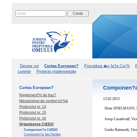
Despre noi
Curtea European?
Procedura �n fa?a Cur?ii
curente
Proiecte implementate
Componen?
Curtea European?
Reglement?ri de baz?
13.02.2013
Mecanismul de control ini?ial
Protocolul nr. 14
Dean SPIELMANN, Pr
Protocolul nr. 15
Protocolul nr. 16
Josep Casadevall, Vic
Organizarea CtEDO
Guido Raimondi, Vice
Componen?a CtEDO
Componen?a Sec?iunilor