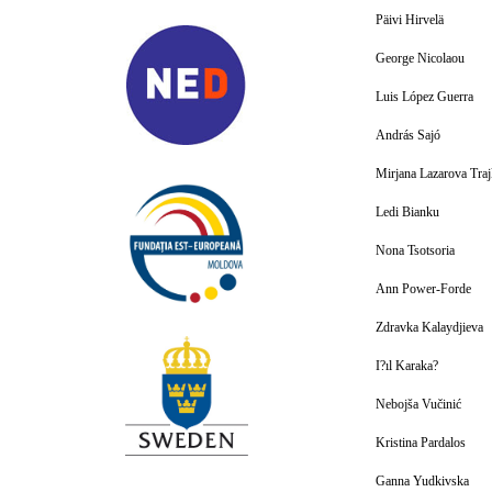
Päivi Hirvelä
George Nicolaou
Luis López Guerra
András Sajó
Mirjana Lazarova Tra
Ledi Bianku
Nona Tsotsoria
Ann Power-Forde
Zdravka Kalaydjieva
I?ıl Karaka?
Nebojša Vučinić
Kristina Pardalos
Ganna Yudkivska