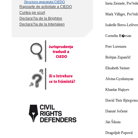
Structura aparatului CtEDO
Ineta Ziemele, Pre?edi
Rapoarte de activitate a CtEDO
Curtea pe scurt
Mark Villiger, Pre?edi
Declara?ia de la Brighton
Declara?ia de la Interlaken
Isabelle Berro-Lefèvre
Corneliu B�rsan
Peer Lorenzen
Boštjan Zupančič
Elisabeth Steiner
Alvina Gyulumyan
Khanlar Hajiyev
Davíd Thór Björgvin
Danutė Jočienė
Ján Šikuta
Dragoljub Popović