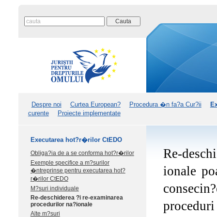
Despre noi
Curtea European?
Procedura �n fa?a Cur?ii
Ex
curente
Proiecte implementate
Executarea hot?r�rilor CtEDO
Re-desch
Obliga?ia de a se conforma hot?r�rilor
Exemple specifice a m?surilor
ionale po
�ntreprinse pentru executarea hot?
r�rilor CtEDO
consecin?
M?suri individuale
Re-deschiderea ?i re-examinarea
proceduri
procedurilor na?ionale
Alte m?suri