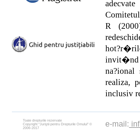
adecvate
Comitetul
R (2000
redeschid
hot?r�ril
invit�nd 
na?ional 
realiza, 
inclusiv r
Toate drepturile rezervate
e-mail:
in
Copyright "Juriştii pentru Drepturile Omului" ©
2006-2017