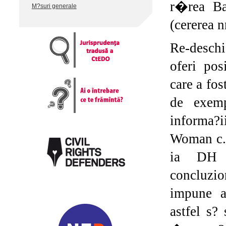
r�rea Ba
M?suri generale
(cererea 
Re-desch
oferi pos
care a fo
de exemp
informa?
Woman c. 
ia DH 
concluzi
impune au
astfel s?