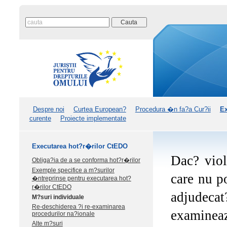
Despre noi
Curtea European?
Procedura �n fa?a Cur?ii
Ex
curente
Proiecte implementate
Executarea hot?r�rilor CtEDO
Dac? viol
Obliga?ia de a se conforma hot?r�rilor
Exemple specifice a m?surilor
care nu po
�ntreprinse pentru executarea hot?
r�rilor CtEDO
adjudecat
M?suri individuale
Re-deschiderea ?i re-examinarea
examineaz
procedurilor na?ionale
Alte m?suri