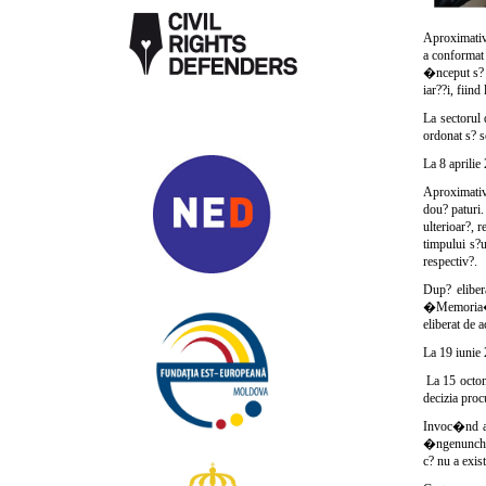
Aproximativ 
a conformat 
�nceput s? f
iar??i, fiind
La sectorul 
ordonat s? s
La 8 aprilie
Aproximativ 
dou? paturi.
ulterioar?, 
timpului s?
respectiv?.
Dup? eliber
�Memoria�, 
eliberat de a
La 19 iunie 
La 15 octomb
decizia proc
Invoc�nd art
�ngenuncheze
c? nu a exis