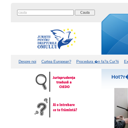
Despre noi
Curtea European?
Procedura �n fa?a Cur?ii
Ex
Hot?r�