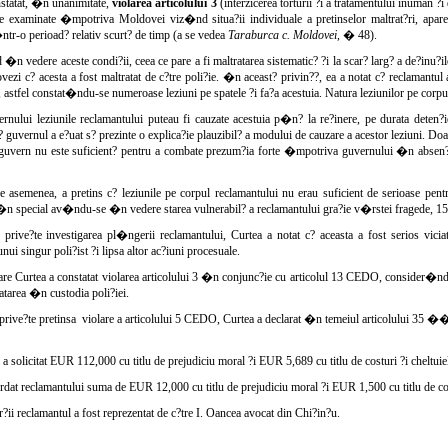
nstatat, �n unanimitate,
violarea articolului 3
(interzicerea torturii ?i a tratamentului inuman 
ze examinate �mpotriva Moldovei viz�nd situa?ii individuale a pretinselor maltrat?ri, aparen
ntr-o perioad? relativ scurt? de timp (a se vedea
Taraburca c. Moldovei
, � 48).
n vedere aceste condi?ii, ceea ce pare a fi maltratarea sistematic? ?i la scar? larg? a de?inu?il
ovezi c? acesta a fost maltratat de c?tre poli?ie. �n aceast? privin??, ea a notat c? reclamantul 
, astfel constat�ndu-se numeroase leziuni pe spatele ?i fa?a acestuia. Natura leziunilor pe corpul
ernului leziunile reclamantului puteau fi cauzate acestuia p�n? la re?inere, pe durata deten?
? guvernul a e?uat s? prezinte o explica?ie plauzibil? a modului de cauzare a acestor leziuni. Doa
 guvern nu este suficient? pentru a combate prezum?ia forte �mpotriva guvernului �n absen?
 asemenea, a pretins c? leziunile pe corpul reclamantului nu erau suficient de serioase pentru
�n special av�ndu-se �n vedere starea vulnerabil? a reclamantului gra?ie v�rstei fragede, 15
prive?te investigarea pl�ngerii reclamantului, Curtea a notat c? aceasta a fost serios v
nui singur poli?ist ?i lipsa altor ac?iuni procesuale.
e Curtea a constatat violarea articolului 3 �n conjunc?ie cu articolul 13 CEDO, consider�nd c
atarea �n custodia poli?iei.
rive?te pretinsa
violare a articolului 5 CEDO, Curtea a declarat �n temeiul articolului 35 ��
a solicitat EUR 112,000 cu titlu de prejudiciu moral ?i EUR 5,689 cu titlu de costuri ?i cheltuiel
rdat reclamantului suma de EUR 12,000 cu titlu de prejudiciu moral ?i EUR 1,500 cu titlu de cost
ii reclamantul a fost reprezentat de c?tre I. Oancea avocat din Chi?in?u.