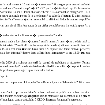
vea la acel moment 15 ani, se �ntorcea acas? ?i mergea prin centrul ora?ului.
ost ordonat s? se culce la p?m�nt ?i s?-?i pun? m�inile dup? cap. Reclamantul s-
are numai 15 ani. Ulterior el a fost eliberat ?i i s-a ordonat s? mearg? acas?. El a
egru cu cagule pe cap ?i i s-a ordonat s? se culce la p?m�nt. El a fost torturat
 fost for?at s? se urce �ntr-un automobil cu al?i tineri ?i dus la sectorul de poli?ie.
un subsol. El a fost atacat de un ofi?er de poli?ie care l-a lovit la spate ?i i-a
 �ntrebat despre implicarea sa �n protestele din 7 aprilie.
 minori, unde a fost plasat �mpreun? cu al?i numero?i tineri �ntr-o odaie mic? cu
licitat asisten?? medical?. Conform raportului medical, eliberat de medic la o dat?
ra 15.30 a fost adus �ntr-un birou urma s?-i explice unei femei motivul petrecerii
a a fost informat? despre locul afl?rii fiului aproximativ la ora 13.00 �n ziua
ie 2009 el a solicitat asisten?? la centrul de reabilitare a victimelor Torturii
ei investiga?ii medicale detaliate de diferi?i speciali?ti. �n raportul medical
ntat probleme psihologice tipice victimelor torturii.
aprilie.
at decizia procurorului la judec?toria Buiucani, care la 3 decembrie 2009 a casat
.
us?inut c? pe durata deten?iei a fost maltratat de poli?ie – el a fost for?at s?
tat o anchet? eficient? a pl�ngerilor sale de maltratare. De asemenea, el s-a pl�ns
e?inut ilegal, contrar articolului 5 CEDO, libertatea ?i siguran?a persoanei.