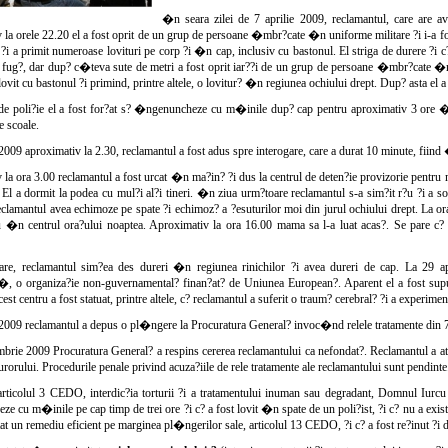
�n seara zilei de 7 aprilie 2009, reclamantul, care are a
la orele 22.20 el a fost oprit de un grup de persoane �mbr?cate �n uniforme militare ?i i-a f
?i a primit numeroase lovituri pe corp ?i �n cap, inclusiv cu bastonul. El striga de durere ?i c? 
ug?, dar dup? c�teva sute de metri a fost oprit iar??i de un grup de persoane �mbr?cate �n n
 lovit cu bastonul ?i primind, printre altele, o lovitur? �n regiunea ochiului drept. Dup? asta el a
de poli?ie el a fost for?at s? �ngenuncheze cu m�inile dup? cap pentru aproximativ 3 ore �ntr-
e scoale.
 2009 aproximativ la 2.30, reclamantul a fost adus spre interogare, care a durat 10 minute, fiind
la ora 3.00 reclamantul a fost urcat �n ma?in? ?i dus la centrul de deten?ie provizorie pentru
 El a dormit la podea cu mul?i al?i tineri. �n ziua urm?toare reclamantul s-a sim?it r?u ?i a so
reclamantul avea echimoze pe spate ?i echimoz? a ?esuturilor moi din jurul ochiului drept. La o
u �n centrul ora?ului noaptea. Aproximativ la ora 16.00 mama sa l-a luat acas?. Se pare c? e
are, reclamantul sim?ea des dureri �n regiunea rinichilor ?i avea dureri de cap. La 29 april
o organiza?ie non-guvernamental? finan?at? de Uniunea European?. Aparent el a fost supus un
cest centru a fost statuat, printre altele, c? reclamantul a suferit o traum? cerebral? ?i a experime
2009 reclamantul a depus o pl�ngere la Procuratura General? invoc�nd relele tratamente din 7 
rie 2009 Procuratura General? a respins cererea reclamantului ca nefondat?. Reclamantul a atac
urorului. Procedurile penale privind acuza?iile de rele tratamente ale reclamantului sunt pendinte
icolul 3 CEDO, interdic?ia torturii ?i a tratamentului inuman sau degradant, Domnul Iurcu a s
 cu m�inile pe cap timp de trei ore ?i c? a fost lovit �n spate de un poli?ist, ?i c? nu a exis
tat un remediu eficient pe marginea pl�ngerilor sale, articolul 13 CEDO, ?i c? a fost re?inut ?i d