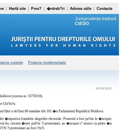
me
|
Hartă site
|
Pres?
|
�ntreb?ri
|
Adrese utile
|
Contacte
Jurisprudenţa tradusă
CtEDO
oiecte curente
Proiecte implementate
09 04 2013
ldovei (cererea nr. 33759/10).
�n Chi?in?u.
comuni?tilor a ob?inut 60 mandate din 101 �n Parlamentul Republicii Moldova.
alei �mpotriva fraudelor alegerilor electorale. Protestul a fost pa?nic la �nceput;
vut loc ciocniri �ntre poli?ie ?i protestatari, au �nceput s? arunce cu pietre �n
i?ti ?i protestatari au fost r?ni?i.