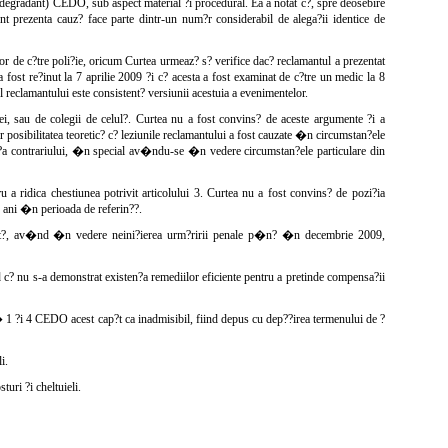
?i degradant) CEDO, sub aspect material ?i procedural. Ea a notat c?, spre deosebire
t prezenta cauz? face parte dintr-un num?r considerabil de alega?ii identice de
or de c?tre poli?ie, oricum Curtea urmeaz? s? verifice dac? reclamantul a prezentat
a fost re?inut la 7 aprilie 2009 ?i c? acesta a fost examinat de c?tre un medic la 8
 reclamantului este consistent? versiunii acestuia a evenimentelor.
iei, sau de colegii de celul?. Curtea nu a fost convins? de aceste argumente ?i a
r posibilitatea teoretic? c? leziunile reclamantului a fost cauzate �n circumstan?ele
a contrariului, �n special av�ndu-se �n vedere circumstan?ele particulare din
 a ridica chestiunea potrivit articolului 3. Curtea nu a fost convins? de pozi?ia
 ani �n perioada de referin??.
iciat?, av�nd �n vedere neini?ierea urm?ririi penale p�n? �n decembrie 2009,
? nu s-a demonstrat existen?a remediilor eficiente pentru a pretinde compensa?ii
 1 ?i 4 CEDO acest cap?t ca inadmisibil, fiind depus cu dep??irea termenului de ?
i.
uri ?i cheltuieli.