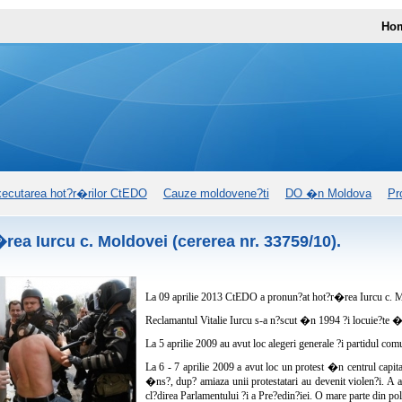
Ho
ecutarea hot?r�rilor CtEDO
Cauze moldovene?ti
DO �n Moldova
Pr
rea Iurcu c. Moldovei (cererea nr. 33759/10).
La 09 aprilie 2013 CtEDO a pronun?at hot?r�rea Iurcu c. Mo
Reclamantul Vitalie Iurcu s-a n?scut �n 1994 ?i locuie?te 
La 5 aprilie 2009 au avut loc alegeri generale ?i partidul 
La 6 - 7 aprilie 2009 a avut loc un protest �n centrul capit
�ns?, dup? amiaza unii protestatari au devenit violen?i. A a
cl?direa Parlamentului ?i a Pre?edin?iei. O mare parte din poli?