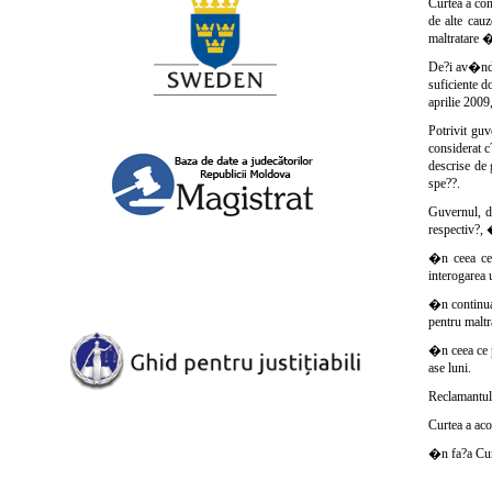
Curtea a co
de alte cau
maltratare �
De?i av�nd �
suficiente d
aprilie 2009
Potrivit guv
considerat c
descrise de
spe??.
Guvernul, de
respectiv?, 
�n ceea ce 
interogarea u
�n continuar
pentru maltr
�n ceea ce p
ase luni.
Reclamantul 
Curtea a aco
�n fa?a Cur?