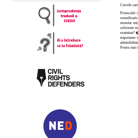
Cererile car
Protocolul 
semnificativ
monetar min
suficiente m
examinat? �n
importante r
admisibilita
Pentru mai m