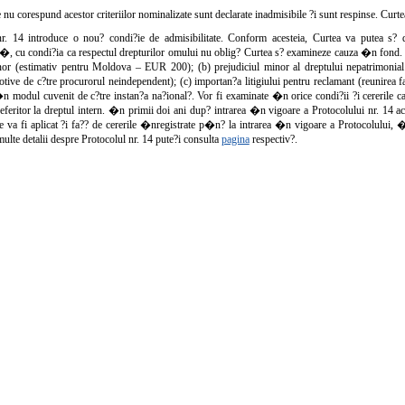
e nu corespund acestor criteriilor nominalizate sunt declarate inadmisibile ?i sunt respinse. Curt
nr. 14 introduce o nou? condi?ie de admisibilitate. Conform acesteia, Curtea va putea s?
�, cu condi?ia ca respectul drepturilor omului nu oblig? Curtea s? examineze cauza �n fond. 
or (estimativ pentru Moldova – EUR 200); (b) prejudiciul minor al dreptului nepatrimonial (
otive de c?tre procurorul neindependent); (c) importan?a litigiului pentru reclamant (reunirea 
 modul cuvenit de c?tre instan?a na?ional?. Vor fi examinate �n orice condi?ii ?i cererile ca
eferitor la dreptul intern. �n primii doi ani dup? intrarea �n vigoare a Protocolului nr. 14 ac
te va fi aplicat ?i fa?? de cererile �nregistrate p�n? la intrarea �n vigoare a Protocolului,
ulte detalii despre Protocolul nr. 14 pute?i consulta
pagina
respectiv?.