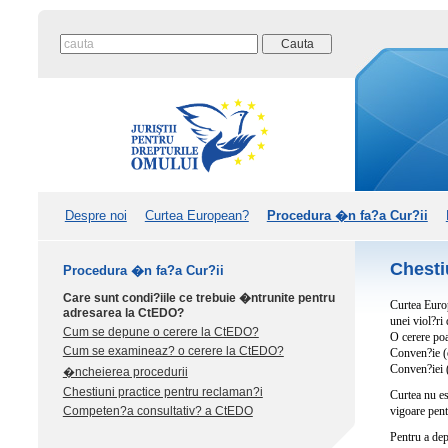
Despre noi
Curtea European?
Procedura �n fa?a Cur?ii
Chesti
Procedura �n fa?a Cur?ii
Care sunt condi?iile ce trebuie �ntrunite pentru
Curtea Europ
adresarea la CtEDO?
unei viol?ri
Cum se depune o cerere la CtEDO?
O cerere poa
Cum se examineaz? o cerere la CtEDO?
Conven?ie (o
Conven?iei (
�ncheierea procedurii
Chestiuni practice pentru reclaman?i
Curtea nu es
Competen?a consultativ? a CtEDO
vigoare pen
Pentru a dep