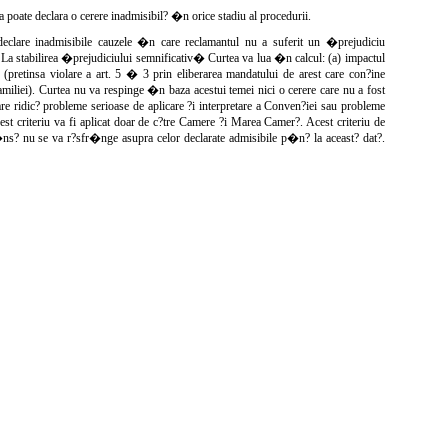
ea poate declara o cerere inadmisibil? �n orice stadiu al procedurii.
 declare inadmisibile cauzele �n care reclamantul nu a suferit un �prejudiciu
La stabilirea �prejudiciului semnificativ� Curtea va lua �n calcul: (a) impactul
pretinsa violare a art. 5 � 3 prin eliberarea mandatului de arest care con?ine
familiei). Curtea nu va respinge �n baza acestui temei nici o cerere care nu a fost
re ridic? probleme serioase de aplicare ?i interpretare a Conven?iei sau probleme
est criteriu va fi aplicat doar de c?tre Camere ?i Marea Camer?. Acest criteriu de
 �ns? nu se va r?sfr�nge asupra celor declarate admisibile p�n? la aceast? dat?.