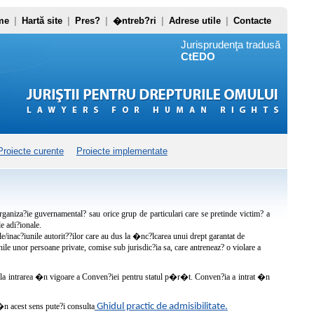
me
|
Hartă site
|
Pres?
|
�ntreb?ri
|
Adrese utile
|
Contacte
Jurisprudenţa tradusă
CtEDO
Proiecte curente
Proiecte implementate
rganiza?ie guvernamental? sau orice grup de particulari care se pretinde victim? a
e adi?ionale.
/inac?iunile autorit??ilor care au dus la �nc?lcarea unui drept garantat de
ile unor persoane private, comise sub jurisdic?ia sa, care antreneaz? o violare a
? la intrarea �n vigoare a Conven?iei pentru statul p�r�t. Conven?ia a intrat �n
 �n acest sens pute?i consulta
Ghidul practic de admisibilitate.