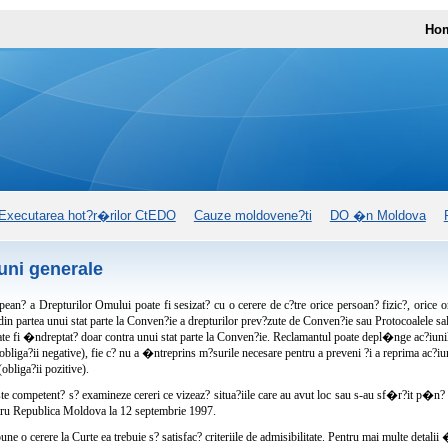
Ho
Executarea hot?r�rilor CtEDO
Cauze moldovene?ti
DO �n Moldova
uni generale
ean? a Drepturilor Omului poate fi sesizat? cu o cerere de c?tre orice persoan? fizic?, orice o
 din partea unui stat parte la Conven?ie a drepturilor prev?zute de Conven?ie sau Protocoalele sal
te fi �ndreptat? doar contra unui stat parte la Conven?ie. Reclamantul poate depl�nge ac?iunile
bliga?ii negative), fie c? nu a �ntreprins m?surile necesare pentru a preveni ?i a reprima ac?iun
obliga?ii pozitive).
te competent? s? examineze cereri ce vizeaz? situa?iile care au avut loc sau s-au sf�r?it p�n
tru Republica Moldova la 12 septembrie 1997.
une o cerere la Curte ea trebuie s? satisfac? criteriile de admisibilitate. Pentru mai multe detalii