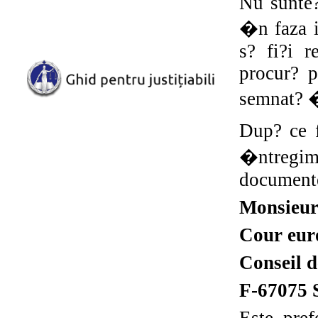
Nu sunte?
�n faza i
s? fi?i r
procur? p
semnat? 
Dup? ce f
�ntregime
documente
Monsieur 
Cour eur
Conseil d
F-67075 