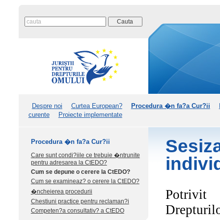
Despre noi
Curtea European?
Procedura �n fa?a Cur?ii
curente
Proiecte implementate
Sesiz
Procedura �n fa?a Cur?ii
Care sunt condi?iile ce trebuie �ntrunite
indivi
pentru adresarea la CtEDO?
Cum se depune o cerere la CtEDO?
Cum se examineaz? o cerere la CtEDO?
Potrivi
�ncheierea procedurii
Chestiuni practice pentru reclaman?i
Drepturil
Competen?a consultativ? a CtEDO