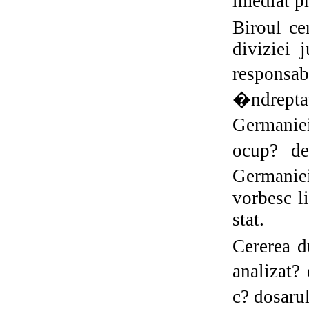
imediat p
Biroul ce
diviziei 
responsab
�ndrepta
Germaniei
ocup? de
Germanie
vorbesc l
stat.
Cererea d
analizat?
c? dosarul