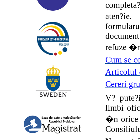
completa?
aten?ie
formularu
documente
refuze �nr
Cum se co
Articolul
Cereri gr
V? pute?
limbi ofi
�n orice 
Consiliul