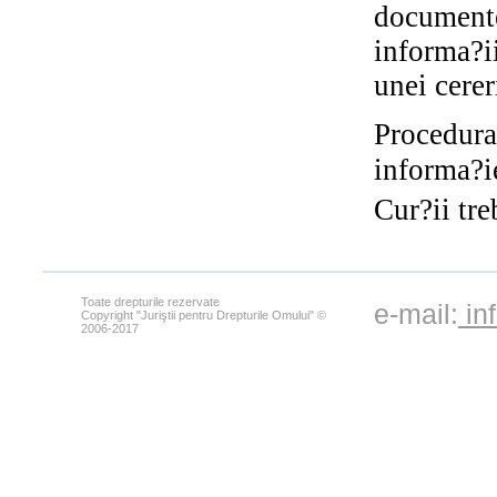
document
informa?i
unei cerer
Procedura
informa?i
Cur?ii tr
Toate drepturile rezervate
e-mail:
in
Copyright "Juriştii pentru Drepturile Omului" ©
2006-2017