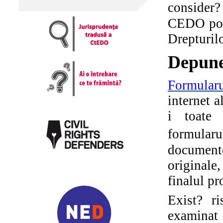
consider?
CEDO poat
Drepturil
Depune
Formular
internet 
i toate 
formula
documente
originale,
finalul pr
Exist? r
examinat