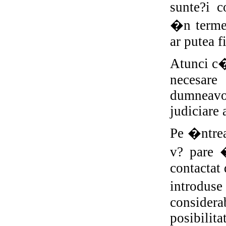
sunte?i c
�n termen
ar putea f
Atunci c�
necesare
dumneavo
judiciare 
Pe �ntrea
v? pare �
contactat
introduse
considera
posibilit