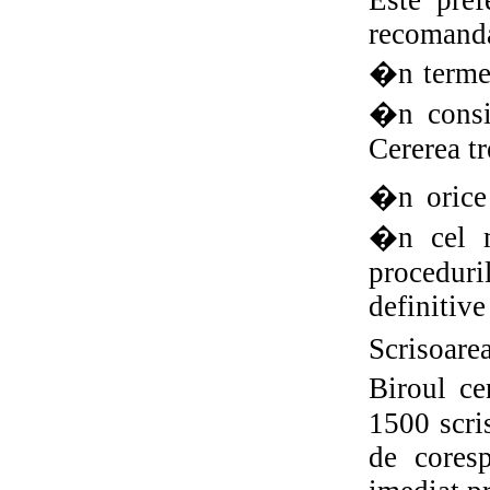
Este pref
recomanda
�n termen
�n consid
Cererea t
�n orice 
�n cel m
proceduri
definitive
Scrisoar
Biroul ce
1500 scri
de cores