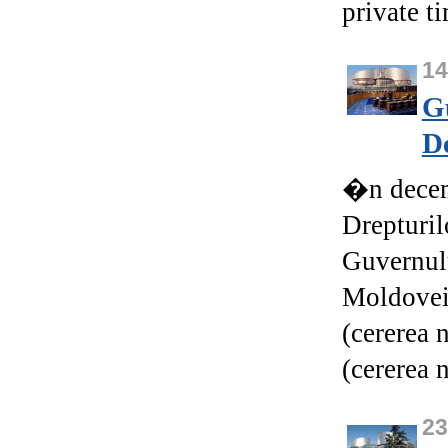
private ti
1
G
De
�n decem
Drepturil
Guvernulu
Moldovei 
(cererea 
(cererea 
23