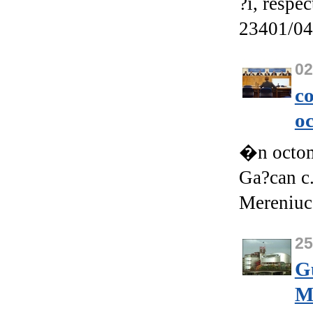
?i, respe
23401/04
0
c
o
�n octom
Ga?can c.
Mereniuc 
2
G
M