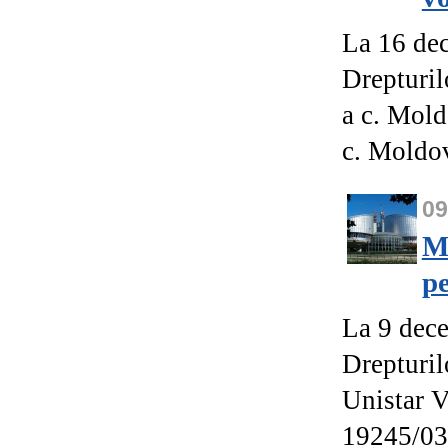
La 16 de
Drepturil
a c. Mold
c. Moldov
09
M
pe
La 9 dec
Drepturil
Unistar V
19245/03)