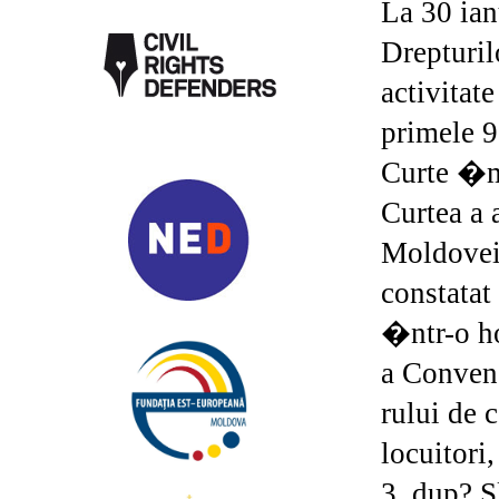
La 30 ian
Drepturil
activitat
primele 9
Curte �mp
Curtea a
Moldovei,
constatat
�ntr-o ho
a Conven?
rului de 
locuitori
3, dup? S