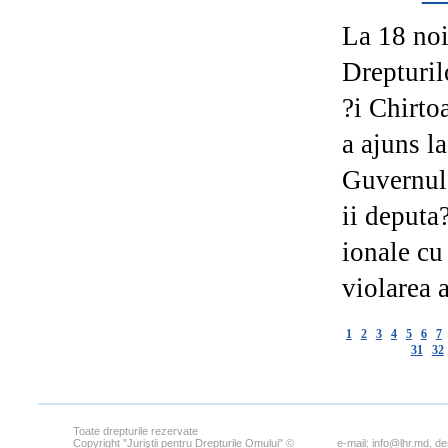
La 18 no
Drepturi
?i Chirto
a ajuns l
Guvernul 
ii deputa?
ionale cu
violarea 
1
2
3
4
5
6
7
31
32
Toate drepturile rezervate
Copyright "Juriştii pentru Drepturile Omului" ©
e-mail:
info@lhr.md
, d