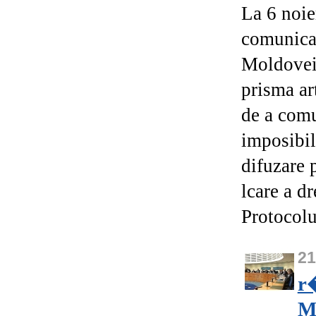
La 6 noi
comunica
Moldovei
prisma ar
de a comu
imposibil
difuzare 
lcare a dr
Protocolu
2
r
M