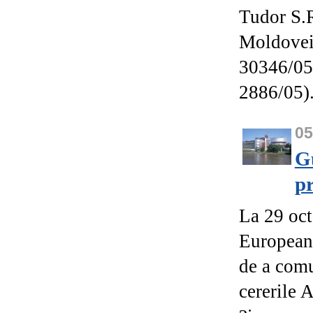
Tudor S.R
Moldovei 
30346/05)
2886/05)
0
G
pr
La 29 oct
European?
de a com
cererile 