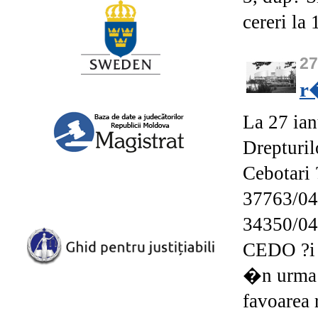
cereri la 
2
r�
La 27 ian
Drepturi
Cebotari ?
37763/04
34350/04)
CEDO ?i a
�n urma 
favoarea