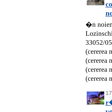
c
n
�n noiem
Lozinschi
33052/05
(cererea 
(cererea 
(cererea 
(cererea 
1
r
vo